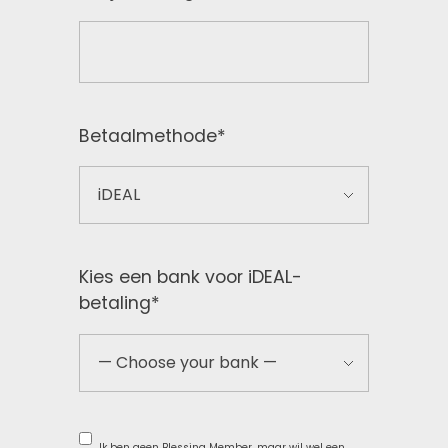
Betaalmethode
*
Kies een bank voor iDEAL-
betaling
*
Ik ben geen Blessing Member, maar wil wel een