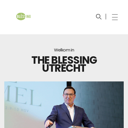
The Blessing Church
Johan Maasbach Wereldzending
Welkom in
THE BLESSING
UTRECHT