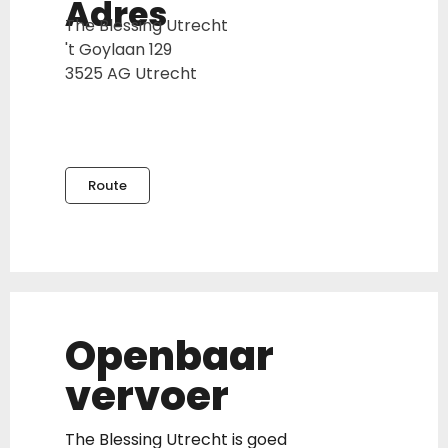
Adres
The Blessing Utrecht
't Goylaan 129
3525 AG Utrecht
Route
Openbaar
vervoer
The Blessing Utrecht is goed